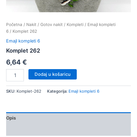
Početna
/
Nakit
/
Gotov nakit
/
Kompleti
/
Emajl kompleti
6
/ Komplet 262
Emajl kompleti 6
Komplet 262
6,64
€
Komplet
Dodaj u košaricu
262
količina
SKU:
Komplet-262
Kategorija:
Emajl kompleti 6
Opis
Dodatne informacije