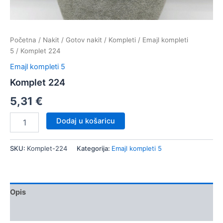
Početna
/
Nakit
/
Gotov nakit
/
Kompleti
/
Emajl kompleti
5
/ Komplet 224
Emajl kompleti 5
Komplet 224
5,31
€
Komplet
Dodaj u košaricu
224
količina
SKU:
Komplet-224
Kategorija:
Emajl kompleti 5
Opis
Dodatne informacije