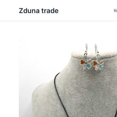
Skip
Zduna trade
to
K
content