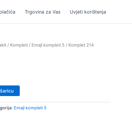
kolačića
Trgovina za Vas
Uvjeti korištenja
kit
/
Kompleti
/
Emajl kompleti 5
/ Komplet 214
šaricu
gorija:
Emajl kompleti 5