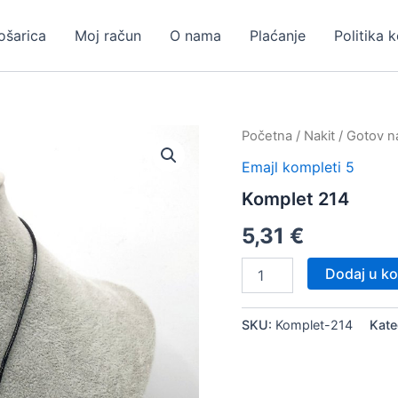
ošarica
Moj račun
O nama
Plaćanje
Politika 
Početna
/
Nakit
/
Gotov na
Emajl kompleti 5
Komplet 214
5,31
€
Komplet
Dodaj u ko
214
količina
SKU:
Komplet-214
Kate