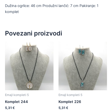
Dužina ogrlice: 46 cm Produžni lančić: 7 cm Pakiranje: 1
komplet
Povezani proizvodi
Emajl kompleti 5
Emajl kompleti 5
Komplet 244
Komplet 226
5,31
€
5,31
€