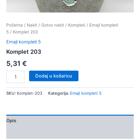
Početna
/
Nakit
/
Gotov nakit
/
Kompleti
/
Emajl kompleti
5
/ Komplet 203
Emajl kompleti 5
Komplet 203
5,31
€
Komplet
Dodaj u košaricu
203
količina
SKU:
Komplet-203
Kategorija:
Emajl kompleti 5
Opis
Dodatne informacije