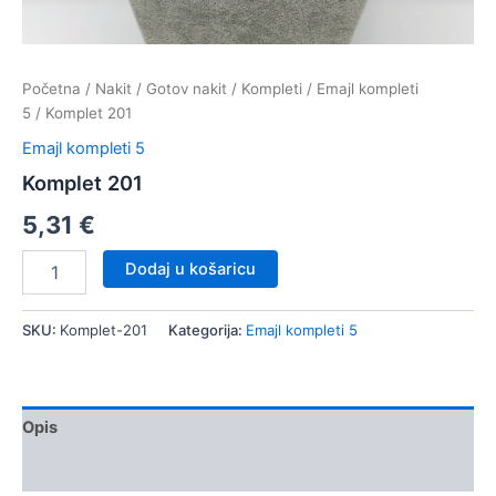
Početna
/
Nakit
/
Gotov nakit
/
Kompleti
/
Emajl kompleti
5
/ Komplet 201
Emajl kompleti 5
Komplet 201
5,31
€
Komplet
Dodaj u košaricu
201
količina
SKU:
Komplet-201
Kategorija:
Emajl kompleti 5
Opis
Dodatne informacije