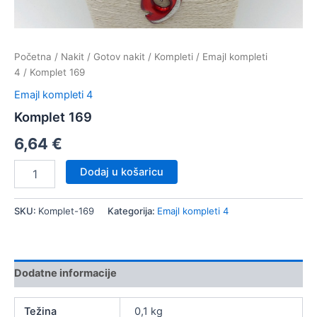
Početna
/
Nakit
/
Gotov nakit
/
Kompleti
/
Emajl kompleti
4
/ Komplet 169
Emajl kompleti 4
Komplet 169
6,64
€
Komplet
Dodaj u košaricu
169
količina
SKU:
Komplet-169
Kategorija:
Emajl kompleti 4
Dodatne informacije
Težina
0,1 kg