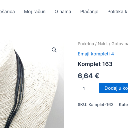
ošarica
Moj račun
O nama
Plaćanje
Politika 
Početna
/
Nakit
/
Gotov na
Emajl kompleti 4
Komplet 163
6,64
€
Komplet
Dodaj u ko
163
količina
SKU:
Komplet-163
Kate