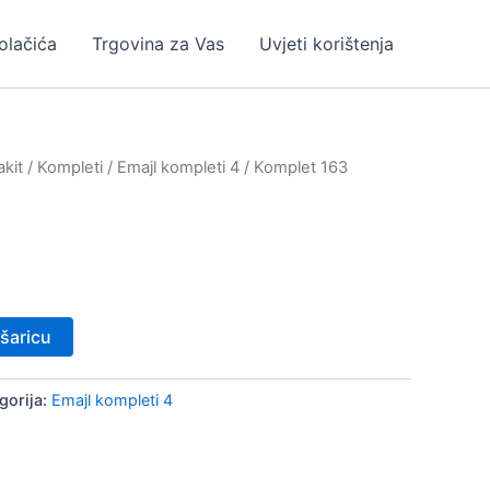
kolačića
Trgovina za Vas
Uvjeti korištenja
kit
/
Kompleti
/
Emajl kompleti 4
/ Komplet 163
šaricu
gorija:
Emajl kompleti 4