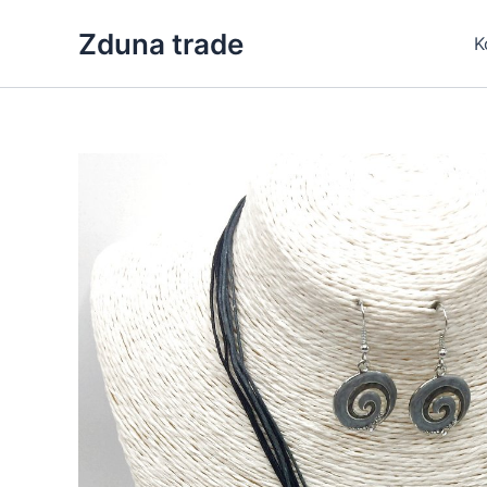
Skip
Zduna trade
to
K
content