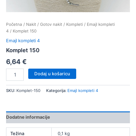
Početna
/
Nakit
/
Gotov nakit
/
Kompleti
/
Emajl kompleti
4
/ Komplet 150
Emajl kompleti 4
Komplet 150
6,64
€
Komplet
Dodaj u košaricu
150
količina
SKU:
Komplet-150
Kategorija:
Emajl kompleti 4
Dodatne informacije
Težina
0,1 kg