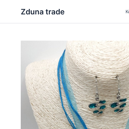
Skip
Zduna trade
to
K
content