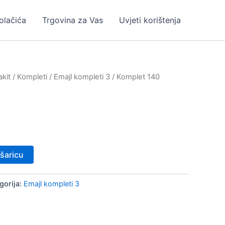
kolačića
Trgovina za Vas
Uvjeti korištenja
kit
/
Kompleti
/
Emajl kompleti 3
/ Komplet 140
šaricu
gorija:
Emajl kompleti 3