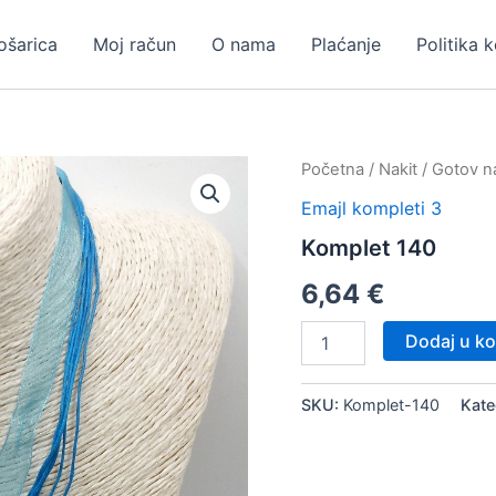
ošarica
Moj račun
O nama
Plaćanje
Politika 
Početna
/
Nakit
/
Gotov na
Emajl kompleti 3
Komplet 140
6,64
€
Komplet
Dodaj u ko
140
količina
SKU:
Komplet-140
Kate