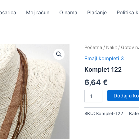
ošarica
Moj račun
O nama
Plaćanje
Politika 
Početna
/
Nakit
/
Gotov na
Emajl kompleti 3
Komplet 122
6,64
€
Komplet
Dodaj u ko
122
količina
SKU:
Komplet-122
Kate