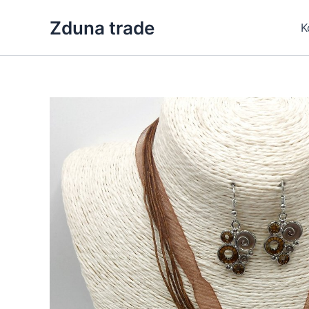
Skip
Zduna trade
to
K
content