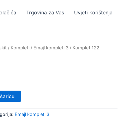
kolačića
Trgovina za Vas
Uvjeti korištenja
kit
/
Kompleti
/
Emajl kompleti 3
/ Komplet 122
šaricu
gorija:
Emajl kompleti 3