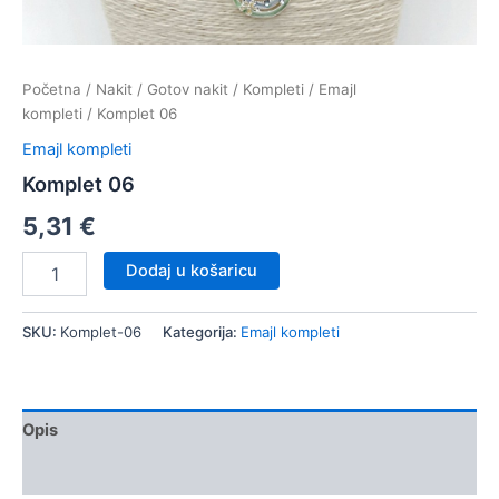
Početna
/
Nakit
/
Gotov nakit
/
Kompleti
/
Emajl
kompleti
/ Komplet 06
Emajl kompleti
Komplet 06
5,31
€
Komplet
Dodaj u košaricu
06
količina
SKU:
Komplet-06
Kategorija:
Emajl kompleti
Opis
Dodatne informacije