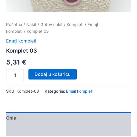
Početna
/
Nakit
/
Gotov nakit
/
Kompleti
/
Emajl
kompleti
/ Komplet 03
Emajl kompleti
Komplet 03
5,31
€
Komplet
Dodaj u košaricu
03
količina
SKU:
Komplet-03
Kategorija:
Emajl kompleti
Opis
Dodatne informacije