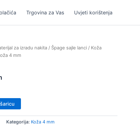
kolačića
Trgovina za Vas
Uvjeti korištenja
erijal za izradu nakita
/
Špage sajle lanci
/
Koža
Koža 4 mm
m
šaricu
m
Kategorija:
Koža 4 mm