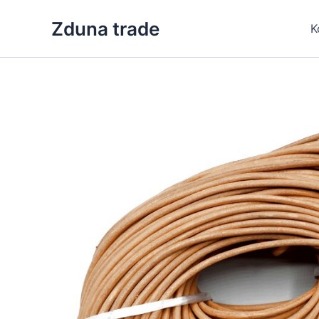
Skip
Zduna trade
to
K
content