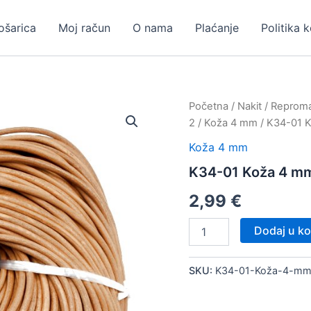
ošarica
Moj račun
O nama
Plaćanje
Politika 
Početna
/
Nakit
/
Repromat
2
/
Koža 4 mm
/ K34-01 
Koža 4 mm
K34-01 Koža 4 m
2,99
€
K34-
Dodaj u ko
01
Koža
4
SKU:
K34-01-Koža-4-m
mm
količina