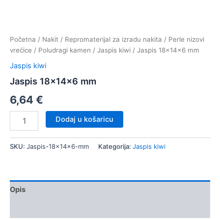
Početna
/
Nakit
/
Repromaterijal za izradu nakita
/
Perle nizovi
vrećice
/
Poludragi kamen
/
Jaspis kiwi
/ Jaspis 18x14x6 mm
Jaspis kiwi
Jaspis 18x14x6 mm
6,64
€
Jaspis
Dodaj u košaricu
18x14x6
mm
količina
SKU:
Jaspis-18x14x6-mm
Kategorija:
Jaspis kiwi
Opis
Dodatne informacije