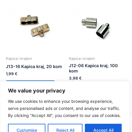
Kapica i krajevi
Kapica i krajevi
J12-06 Kapica kraj, 100
J13-16 Kapica kraj, 20 kom
kom
1,99
€
3,98
€
Dodaj u košaricu
We value your privacy
Dodaj u košaricu
We use cookies to enhance your browsing experience,
serve personalised ads or content, and analyse our traffic.
By clicking "Accept All", you consent to our use of cookies.
0
Copyright © 2026 Zduna trade | Powered by
Astra WordPress
Customise
Reject All
Accept All
Theme