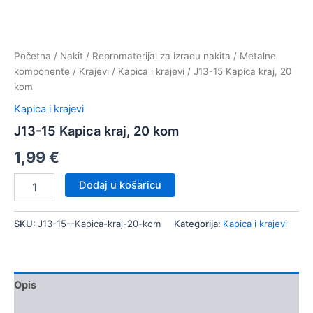
Početna
/
Nakit
/
Repromaterijal za izradu nakita
/
Metalne
komponente
/
Krajevi
/
Kapica i krajevi
/ J13-15 Kapica kraj, 20
kom
Kapica i krajevi
J13-15 Kapica kraj, 20 kom
1,99
€
J13-
Dodaj u košaricu
15
Kapica
kraj,
SKU:
J13-15--Kapica-kraj-20-kom
Kategorija:
Kapica i krajevi
20
kom
količina
Opis
Dodatne informacije