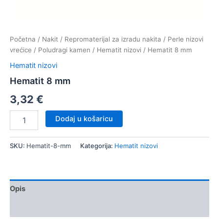
Početna
/
Nakit
/
Repromaterijal za izradu nakita
/
Perle nizovi
vrećice
/
Poludragi kamen
/
Hematit nizovi
/ Hematit 8 mm
Hematit nizovi
Hematit 8 mm
3,32
€
Hematit
Dodaj u košaricu
8
mm
količina
SKU:
Hematit-8-mm
Kategorija:
Hematit nizovi
Opis
Dodatne informacije