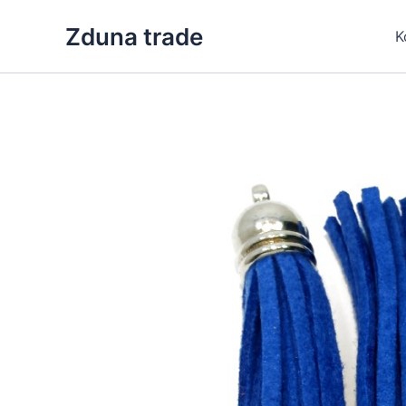
Skip
Zduna trade
to
K
content