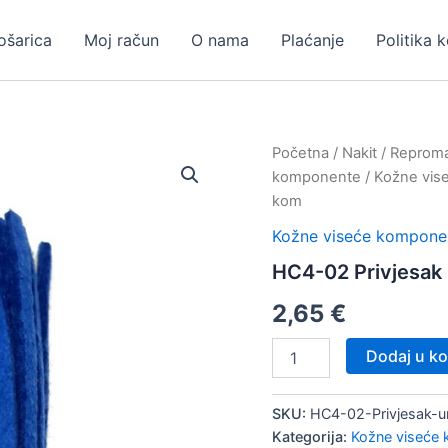
ošarica
Moj račun
O nama
Plaćanje
Politika 
Početna
/
Nakit
/
Repromat
komponente
/
Kožne vis
kom
Kožne viseće kompone
HC4-02 Privjesak 
2,65
€
HC4-
Dodaj u ko
02
Privjesak
umjetna
SKU:
HC4-02-Privjesak-
koža,
Kategorija:
Kožne viseće
10