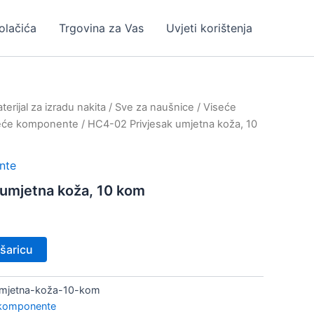
kolačića
Trgovina za Vas
Uvjeti korištenja
erijal za izradu nakita
/
Sve za naušnice
/
Viseće
eće komponente
/ HC4-02 Privjesak umjetna koža, 10
nte
umjetna koža, 10 kom
šaricu
umjetna-koža-10-kom
 komponente