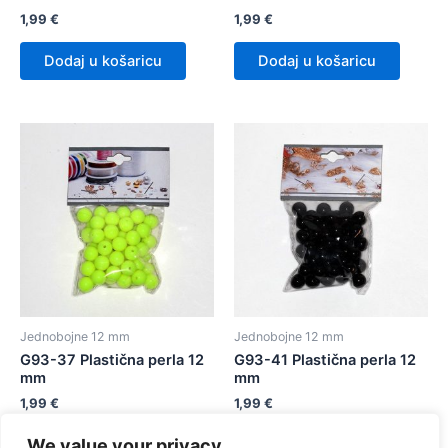
1,99
€
1,99
€
Dodaj u košaricu
Dodaj u košaricu
Jednobojne 12 mm
Jednobojne 12 mm
G93-37 Plastična perla 12
G93-41 Plastična perla 12
mm
mm
1,99
€
1,99
€
We value your privacy
Dodaj u košaricu
Dodaj u košaricu