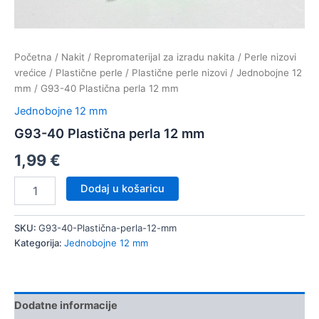
Početna
/
Nakit
/
Repromaterijal za izradu nakita
/
Perle nizovi
vrećice
/
Plastične perle
/
Plastične perle nizovi
/
Jednobojne 12
mm
/ G93-40 Plastična perla 12 mm
Jednobojne 12 mm
G93-40 Plastična perla 12 mm
1,99
€
G93-
Dodaj u košaricu
40
Plastična
perla
SKU:
G93-40-Plastična-perla-12-mm
12
Kategorija:
Jednobojne 12 mm
mm
količina
Dodatne informacije