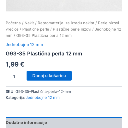
Početna
/
Nakit
/
Repromaterijal za izradu nakita
/
Perle nizovi
vrećice
/
Plastične perle
/
Plastične perle nizovi
/
Jednobojne 12
mm
/ G93-35 Plastična perla 12 mm
Jednobojne 12 mm
G93-35 Plastična perla 12 mm
1,99
€
G93-
Dodaj u košaricu
35
Plastična
perla
SKU:
G93-35-Plastična-perla-12-mm
12
Kategorija:
Jednobojne 12 mm
mm
količina
Dodatne informacije