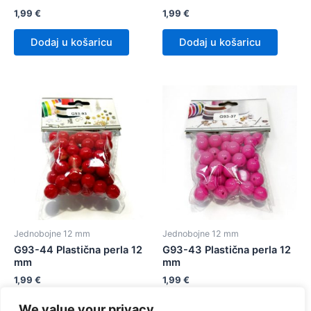
1,99
€
1,99
€
Dodaj u košaricu
Dodaj u košaricu
Jednobojne 12 mm
Jednobojne 12 mm
G93-44 Plastična perla 12
G93-43 Plastična perla 12
mm
mm
1,99
€
1,99
€
We value your privacy
Dodaj u košaricu
Dodaj u košaricu