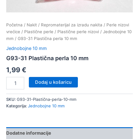
Početna
/
Nakit
/
Repromaterijal za izradu nakita
/
Perle nizovi
vrećice
/
Plastične perle
/
Plastične perle nizovi
/
Jednobojne 10
mm
/ G93-31 Plastična perla 10 mm
Jednobojne 10 mm
G93-31 Plastična perla 10 mm
1,99
€
G93-
Dodaj u košaricu
31
Plastična
perla
SKU:
G93-31-Plastična-perla-10-mm
10
Kategorija:
Jednobojne 10 mm
mm
količina
Dodatne informacije