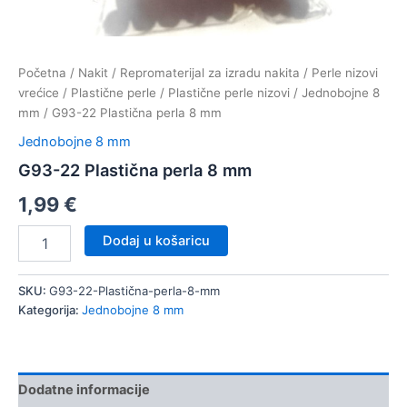
Početna
/
Nakit
/
Repromaterijal za izradu nakita
/
Perle nizovi
vrećice
/
Plastične perle
/
Plastične perle nizovi
/
Jednobojne 8
mm
/ G93-22 Plastična perla 8 mm
Jednobojne 8 mm
G93-22 Plastična perla 8 mm
1,99
€
G93-
Dodaj u košaricu
22
Plastična
perla
SKU:
G93-22-Plastična-perla-8-mm
8
Kategorija:
Jednobojne 8 mm
mm
količina
Dodatne informacije