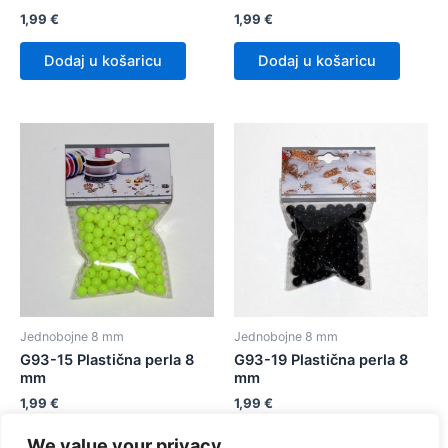
1,99
€
1,99
€
Dodaj u košaricu
Dodaj u košaricu
Jednobojne 8 mm
Jednobojne 8 mm
G93-15 Plastična perla 8
G93-19 Plastična perla 8
mm
mm
1,99
€
1,99
€
We value your privacy
Dodaj u košaricu
Dodaj u košaricu