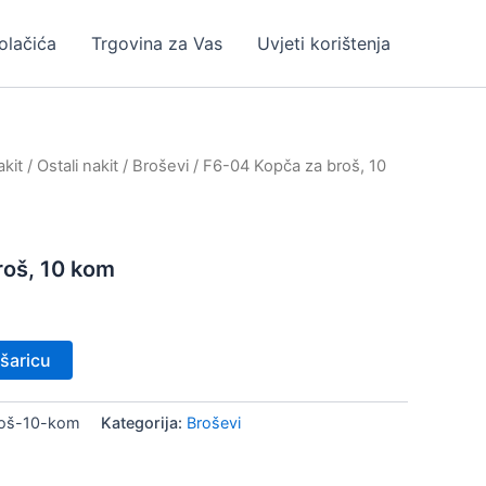
kolačića
Trgovina za Vas
Uvjeti korištenja
kit
/
Ostali nakit
/
Broševi
/ F6-04 Kopča za broš, 10
roš, 10 kom
šaricu
roš-10-kom
Kategorija:
Broševi