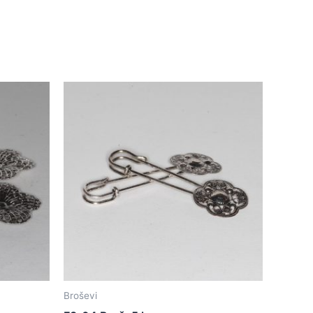
Broševi