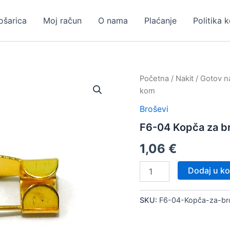
ošarica
Moj račun
O nama
Plaćanje
Politika 
Početna
/
Nakit
/
Gotov na
kom
Broševi
F6-04 Kopča za b
1,06
€
F6-
Dodaj u ko
04
Kopča
za
SKU:
F6-04-Kopča-za-b
broš,
10
kom