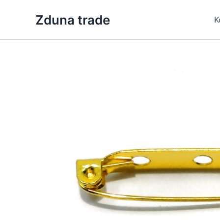
Skip
Zduna trade
to
K
content