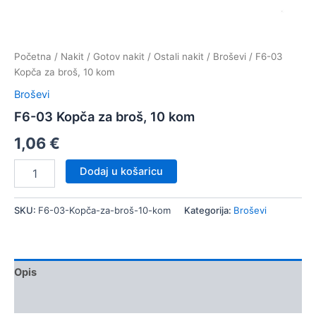
Početna
/
Nakit
/
Gotov nakit
/
Ostali nakit
/
Broševi
/ F6-03
Kopča za broš, 10 kom
Broševi
F6-03 Kopča za broš, 10 kom
1,06
€
F6-
Dodaj u košaricu
03
Kopča
za
SKU:
F6-03-Kopča-za-broš-10-kom
Kategorija:
Broševi
broš,
10
kom
količina
Opis
Dodatne informacije