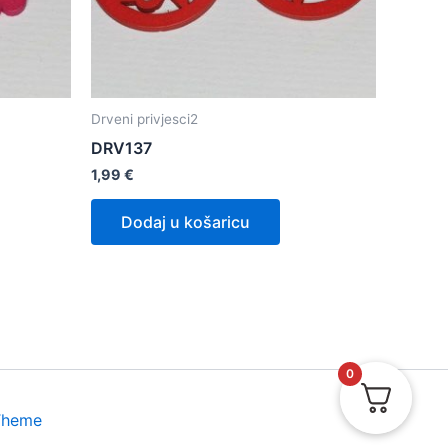
Drveni privjesci2
DRV137
1,99
€
Dodaj u košaricu
0
Theme