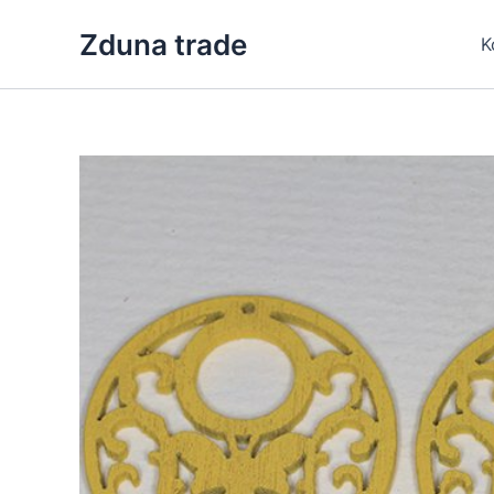
Skip
Zduna trade
to
K
content