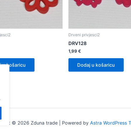
jesci2
Drveni privjesci2
DRV128
1,99
€
 u košaricu
Dodaj u košaricu
.
right © 2026 Zduna trade | Powered by
Astra WordPress 