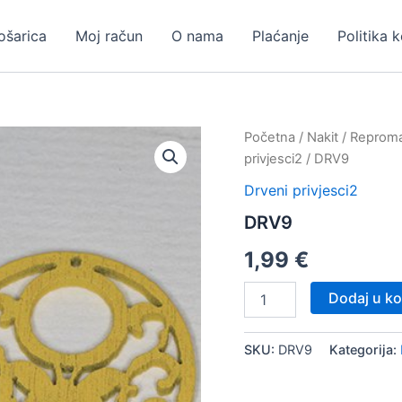
ošarica
Moj račun
O nama
Plaćanje
Politika 
Početna
/
Nakit
/
Repromat
privjesci2
/ DRV9
Drveni privjesci2
DRV9
1,99
€
DRV9
Dodaj u ko
količina
SKU:
DRV9
Kategorija: