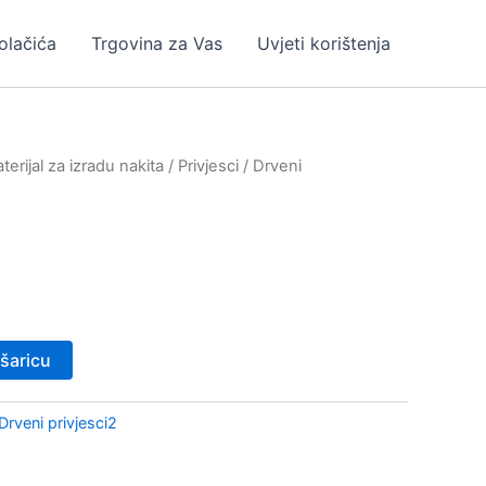
kolačića
Trgovina za Vas
Uvjeti korištenja
erijal za izradu nakita
/
Privjesci
/
Drveni
šaricu
Drveni privjesci2