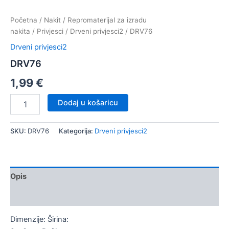
Početna
/
Nakit
/
Repromaterijal za izradu
nakita
/
Privjesci
/
Drveni privjesci2
/ DRV76
Drveni privjesci2
DRV76
1,99
€
DRV76
Dodaj u košaricu
količina
SKU:
DRV76
Kategorija:
Drveni privjesci2
Opis
Dodatne informacije
Dimenzije: Širina: