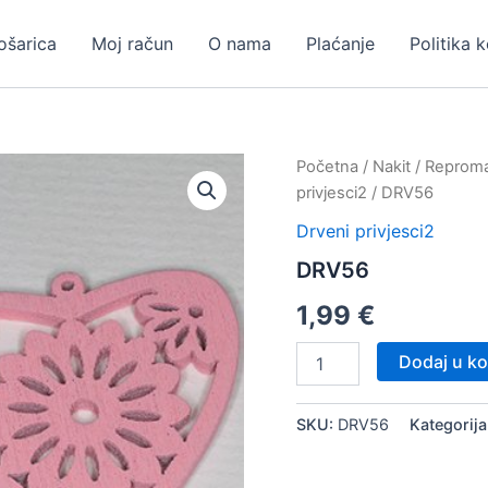
ošarica
Moj račun
O nama
Plaćanje
Politika 
Početna
/
Nakit
/
Repromat
privjesci2
/ DRV56
Drveni privjesci2
DRV56
1,99
€
DRV56
Dodaj u ko
količina
SKU:
DRV56
Kategorija