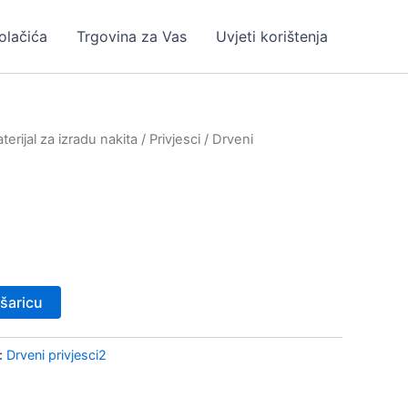
kolačića
Trgovina za Vas
Uvjeti korištenja
erijal za izradu nakita
/
Privjesci
/
Drveni
šaricu
:
Drveni privjesci2