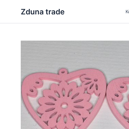
Skip
Zduna trade
to
K
content