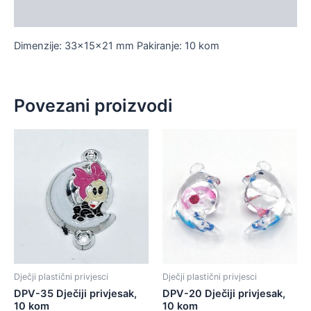
Dodatne informacije
Dimenzije: 33x15x21 mm Pakiranje: 10 kom
Povezani proizvodi
Dječji plastični privjesci
Dječji plastični privjesci
DPV-35 Dječiji privjesak,
DPV-20 Dječiji privjesak,
10 kom
10 kom