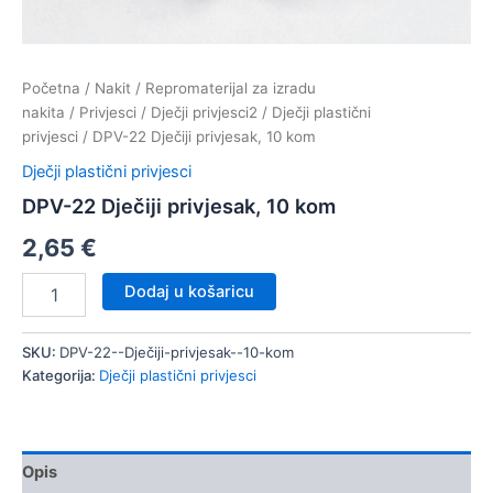
Početna
/
Nakit
/
Repromaterijal za izradu
nakita
/
Privjesci
/
Dječji privjesci2
/
Dječji plastični
privjesci
/ DPV-22 Dječiji privjesak, 10 kom
Dječji plastični privjesci
DPV-22 Dječiji privjesak, 10 kom
2,65
€
DPV-
Dodaj u košaricu
22
Dječiji
privjesak,
SKU:
DPV-22--Dječiji-privjesak--10-kom
10
Kategorija:
Dječji plastični privjesci
kom
količina
Opis