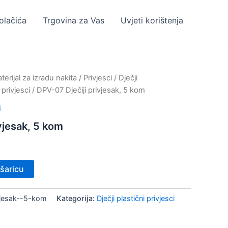
kolačića
Trgovina za Vas
Uvjeti korištenja
erijal za izradu nakita
/
Privjesci
/
Dječji
 privjesci
/ DPV-07 Dječiji privjesak, 5 kom
i
vjesak, 5 kom
šaricu
vjesak--5-kom
Kategorija:
Dječji plastični privjesci