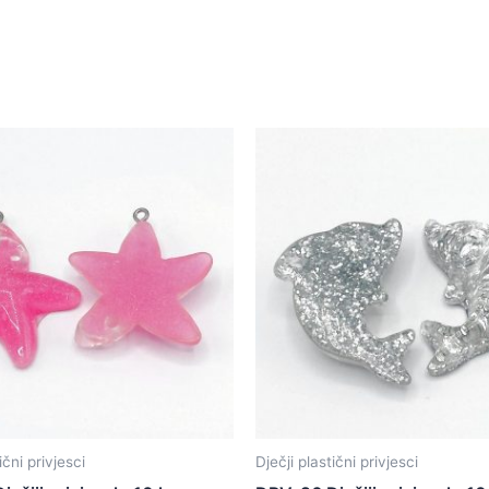
ični privjesci
Dječji plastični privjesci