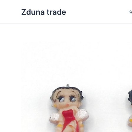
Skip
Zduna trade
to
K
content