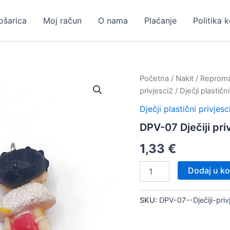
ošarica
Moj račun
O nama
Plaćanje
Politika 
Početna
/
Nakit
/
Repromat
privjesci2
/
Dječji plastični
Dječji plastični privjesc
DPV-07 Dječiji pri
1,33
€
DPV-
Dodaj u ko
07
Dječiji
privjesak,
SKU:
DPV-07--Dječiji-pri
5
kom
količina