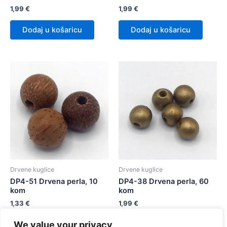
1,99
€
1,99
€
Dodaj u košaricu
Dodaj u košaricu
Drvene kuglice
Drvene kuglice
DP4-51 Drvena perla, 10
DP4-38 Drvena perla, 60
kom
kom
1,33
€
1,99
€
We value your privacy
Dodaj u košaricu
Dodaj u košaricu