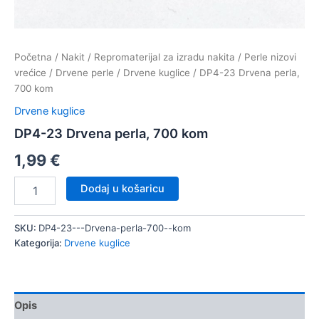
Početna
/
Nakit
/
Repromaterijal za izradu nakita
/
Perle nizovi
vrećice
/
Drvene perle
/
Drvene kuglice
/ DP4-23 Drvena perla,
700 kom
Drvene kuglice
DP4-23 Drvena perla, 700 kom
1,99
€
DP4-
Dodaj u košaricu
23
Drvena
perla,
SKU:
DP4-23---Drvena-perla-700--kom
700
Kategorija:
Drvene kuglice
kom
količina
Opis