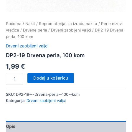
Početna
/
Nakit
/
Repromaterijal za izradu nakita
/
Perle nizovi
vrećice
/
Drvene perle
/
Drveni zaobljeni valjci
/ DP2-19 Drvena
perla, 100 kom
Drveni zaobljeni valjci
DP2-19 Drvena perla, 100 kom
1,99
€
DP2-
Dodaj u košaricu
19
Drvena
perla,
SKU:
DP2-19---Drvena-perla--100--kom
100
Kategorija:
Drveni zaobljeni valjci
kom
količina
Opis