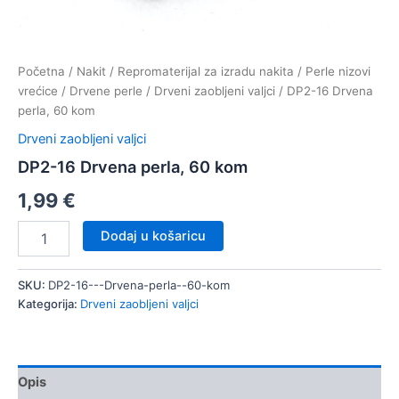
Početna
/
Nakit
/
Repromaterijal za izradu nakita
/
Perle nizovi
vrećice
/
Drvene perle
/
Drveni zaobljeni valjci
/ DP2-16 Drvena
perla, 60 kom
Drveni zaobljeni valjci
DP2-16 Drvena perla, 60 kom
1,99
€
DP2-
Dodaj u košaricu
16
Drvena
perla,
SKU:
DP2-16---Drvena-perla--60-kom
60
Kategorija:
Drveni zaobljeni valjci
kom
količina
Opis