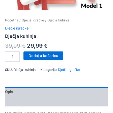
Početna
/
Dječje igračke
/ Dječja kuhinja
Dječje igračke
Dječja kuhinja
Izvorna
Trenutna
39,99
€
29,99
€
cijena
cijena
Dječja
Dodaj u košaricu
kuhinja
bila
je:
količina
SKU:
Dječja-kuhinja
Kategorija:
Dječje igračke
je:
29,99 €.
39,99 €.
Opis
Dodatne informacije