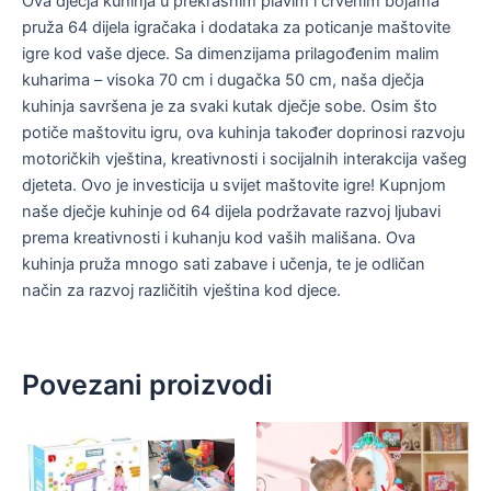
Ova dječja kuhinja u prekrasnim plavim i crvenim bojama
pruža 64 dijela igračaka i dodataka za poticanje maštovite
igre kod vaše djece. Sa dimenzijama prilagođenim malim
kuharima – visoka 70 cm i dugačka 50 cm, naša dječja
kuhinja savršena je za svaki kutak dječje sobe. Osim što
potiče maštovitu igru, ova kuhinja također doprinosi razvoju
motoričkih vještina, kreativnosti i socijalnih interakcija vašeg
djeteta. Ovo je investicija u svijet maštovite igre! Kupnjom
naše dječje kuhinje od 64 dijela podržavate razvoj ljubavi
prema kreativnosti i kuhanju kod vaših mališana. Ova
kuhinja pruža mnogo sati zabave i učenja, te je odličan
način za razvoj različitih vještina kod djece.
Povezani proizvodi