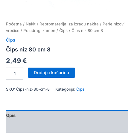
Početna
/
Nakit
/
Repromaterijal za izradu nakita
/
Perle nizovi
vrećice
/
Poludragi kamen
/
Čips
/ Čips niz 80 cm 8
Čips
Čips niz 80 cm 8
2,49
€
Čips
Dodaj u košaricu
niz
80
cm
SKU:
Čips-niz-80-cm-8
Kategorija:
Čips
8
količina
Opis
Dodatne informacije