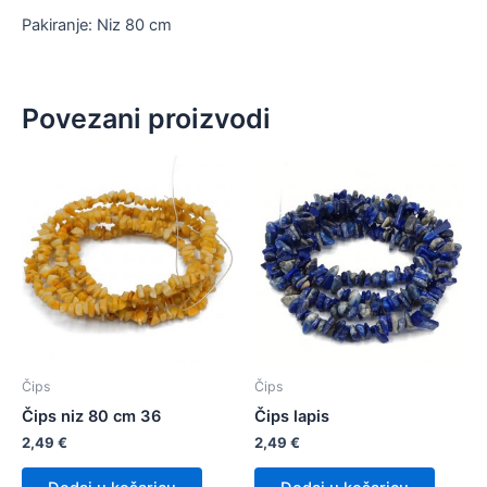
Pakiranje: Niz 80 cm
Povezani proizvodi
Čips
Čips
Čips niz 80 cm 36
Čips lapis
2,49
€
2,49
€