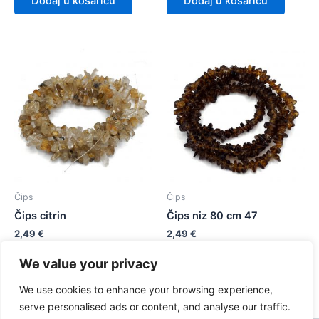
Dodaj u košaricu
Dodaj u košaricu
Čips
Čips
Čips citrin
Čips niz 80 cm 47
2,49
€
2,49
€
We value your privacy
Dodaj u košaricu
Dodaj u košaricu
We use cookies to enhance your browsing experience,
serve personalised ads or content, and analyse our traffic.