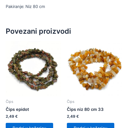
Pakiranje: Niz 80 cm
Povezani proizvodi
Čips
Čips
Čips epidot
Čips niz 80 cm 33
2,49
€
2,49
€