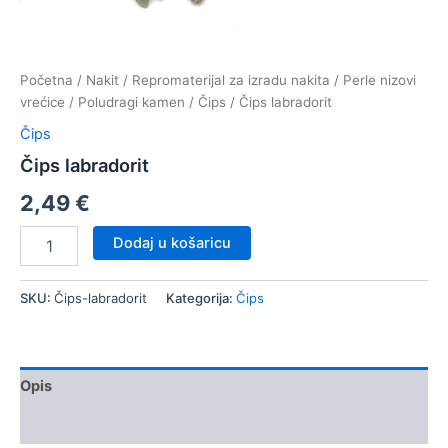
Početna
/
Nakit
/
Repromaterijal za izradu nakita
/
Perle nizovi
vrećice
/
Poludragi kamen
/
Čips
/ Čips labradorit
Čips
Čips labradorit
2,49
€
Čips
Dodaj u košaricu
labradorit
količina
SKU:
Čips-labradorit
Kategorija:
Čips
Opis
Dodatne informacije