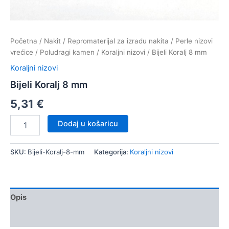
Početna
/
Nakit
/
Repromaterijal za izradu nakita
/
Perle nizovi
vrećice
/
Poludragi kamen
/
Koraljni nizovi
/ Bijeli Koralj 8 mm
Koraljni nizovi
Bijeli Koralj 8 mm
5,31
€
Bijeli
Dodaj u košaricu
Koralj
8
mm
SKU:
Bijeli-Koralj-8-mm
Kategorija:
Koraljni nizovi
količina
Opis
Dodatne informacije