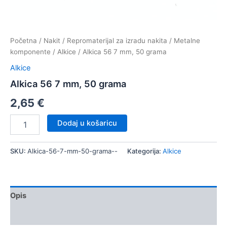
Početna
/
Nakit
/
Repromaterijal za izradu nakita
/
Metalne
komponente
/
Alkice
/ Alkica 56 7 mm, 50 grama
Alkice
Alkica 56 7 mm, 50 grama
2,65
€
Alkica
Dodaj u košaricu
56
7
mm,
SKU:
Alkica-56-7-mm-50-grama--
Kategorija:
Alkice
50
grama
količina
Opis
Dodatne informacije