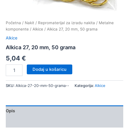
Početna
/
Nakit
/
Repromaterijal za izradu nakita
/
Metalne
komponente
/
Alkice
/ Alkica 27, 20 mm, 50 grama
Alkice
Alkica 27, 20 mm, 50 grama
5,04
€
Alkica
Dodaj u košaricu
27,
20
mm,
SKU:
Alkica-27-20-mm-50-grama--
Kategorija:
Alkice
50
grama
količina
Opis
Dodatne informacije