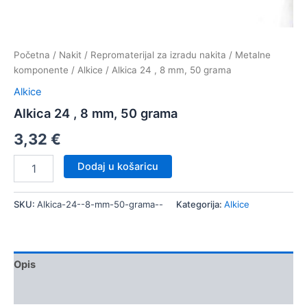
Početna
/
Nakit
/
Repromaterijal za izradu nakita
/
Metalne
komponente
/
Alkice
/ Alkica 24 , 8 mm, 50 grama
Alkice
Alkica 24 , 8 mm, 50 grama
3,32
€
Alkica
Dodaj u košaricu
24
,
8
SKU:
Alkica-24--8-mm-50-grama--
Kategorija:
Alkice
mm,
50
grama
količina
Opis
Dodatne informacije