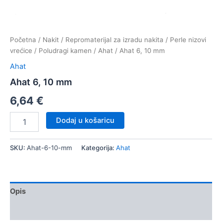
Početna
/
Nakit
/
Repromaterijal za izradu nakita
/
Perle nizovi
vrećice
/
Poludragi kamen
/
Ahat
/ Ahat 6, 10 mm
Ahat
Ahat 6, 10 mm
6,64
€
Ahat
Dodaj u košaricu
6,
10
mm
SKU:
Ahat-6-10-mm
Kategorija:
Ahat
količina
Opis
Dodatne informacije