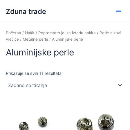
Skip
Zduna trade
to
Main
content
Men
Početna
/
Nakit
/
Repromaterijal za izradu nakita
/
Perle nizovi
vrećice
/
Metalne perle
/ Aluminijske perle
Aluminijske perle
Prikazuje se svih 11 rezultata